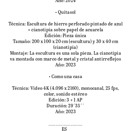
Año: 2024
• Quitasol
Técnica: Escultura de hierro perforado pintado de azul
+ cianotipia sobre papel de acuarela
Edición: Pieza única
Tamaño: 200 x 100 x 20 cm (escultura) y 30 x 40 cm
(cianotipia)
Montaje: La escultura es una sola pieza. La cianotipia
va montada con marco de metal y cristal antirreflejos
Año: 2023
• Como una casa
Técnica: Vídeo 4K (4.096 x 2160), monocanal, 25 fps,
color, sonido estéreo
PROJECTS
Edición: 3 + 1 AP
Duración: 29´35´´
Año: 2023
______________
ES_