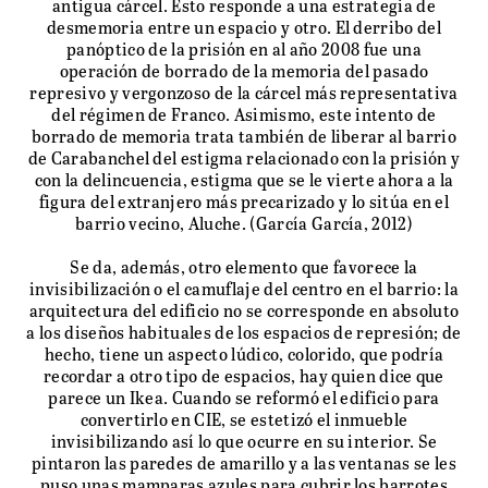
antigua cárcel. Esto responde a una estrategia de
desmemoria entre un espacio y otro. El derribo del
panóptico de la prisión en al año 2008 fue una
operación de borrado de la memoria del pasado
represivo y vergonzoso de la cárcel más representativa
del régimen de Franco. Asimismo, este intento de
borrado de memoria trata también de liberar al barrio
de Carabanchel del estigma relacionado con la prisión y
con la delincuencia, estigma que se le vierte ahora a la
figura del extranjero más precarizado y lo sitúa en el
barrio vecino, Aluche. (García García, 2012)
Se da, además, otro elemento que favorece la
invisibilización o el camuflaje del centro en el barrio: la
arquitectura del edificio no se corresponde en absoluto
a los diseños habituales de los espacios de represión; de
hecho, tiene un aspecto lúdico, colorido, que podría
recordar a otro tipo de espacios, hay quien dice que
parece un Ikea. Cuando se reformó el edificio para
convertirlo en CIE, se estetizó el inmueble
invisibilizando así lo que ocurre en su interior. Se
pintaron las paredes de amarillo y a las ventanas se les
puso unas mamparas azules para cubrir los barrotes