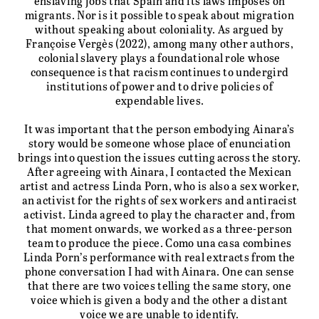
enslaving jobs that Spain and its laws imposes on
migrants. Nor is it possible to speak about migration
without speaking about coloniality. As argued by
Françoise Vergès (2022), among many other authors,
colonial slavery plays a foundational role whose
consequence is that racism continues to undergird
institutions of power and to drive policies of
expendable lives.
It was important that the person embodying Ainara’s
story would be someone whose place of enunciation
brings into question the issues cutting across the story.
After agreeing with Ainara, I contacted the Mexican
artist and actress Linda Porn, who is also a sex worker,
an activist for the rights of sex workers and antiracist
activist. Linda agreed to play the character and, from
that moment onwards, we worked as a three-person
team to produce the piece. Como una casa combines
Linda Porn’s performance with real extracts from the
phone conversation I had with Ainara. One can sense
that there are two voices telling the same story, one
CONTACT
voice which is given a body and the other a distant
voice we are unable to identify.