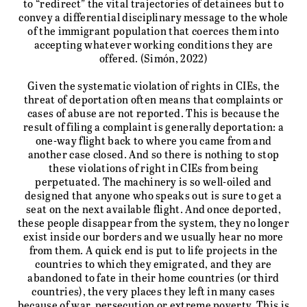
to “redirect” the vital trajectories of detainees but to
convey a differential disciplinary message to the whole
of the immigrant population that coerces them into
accepting whatever working conditions they are
offered. (Simón, 2022)
Given the systematic violation of rights in CIEs, the
threat of deportation often means that complaints or
cases of abuse are not reported. This is because the
result of filing a complaint is generally deportation: a
one-way flight back to where you came from and
another case closed. And so there is nothing to stop
these violations of right in CIEs from being
perpetuated. The machinery is so well-oiled and
designed that anyone who speaks out is sure to get a
seat on the next available flight. And once deported,
these people disappear from the system, they no longer
exist inside our borders and we usually hear no more
from them. A quick end is put to life projects in the
countries to which they emigrated, and they are
abandoned to fate in their home countries (or third
countries), the very places they left in many cases
PORTFOLIO
because of war, persecution or extreme poverty. This is